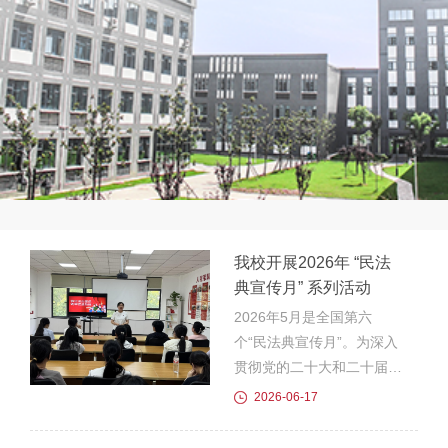
我校开展2026年 “民法
典宣传月” 系列活动
2026年5月是全国第六
个“民法典宣传月”。为深入
贯彻党的二十大和二十届历
次全会精神，学习宣传贯彻
2026-06-17
习近平法治思想，切实提升
学生法治素养，近日，我校