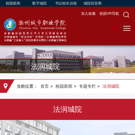
校园新闻
数字城院
书记校长信箱
城院回音阁
加入收藏
校园VR导航
法润城院
当前位置：
首页
>
校园新闻
>
专题专栏
>
法润城院
法润城院