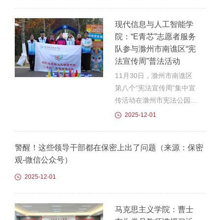
内营造了浓厚的法治文化氛
清晨，艺术与传媒学院在校
围。一、思政引领，仪式教
园南广场举行“学宪法，讲
现代信息与人工智能学
育筑牢思想根基12月1日清
宪法”主题升旗仪式活动，
院：“E青芯”志愿者服务
晨，伴随着冬日朝...
艺术与传媒学院师生代表
队参与滁州市南谯区“宪
100余人参加此次活动，升
法宣传周”普法活动
旗仪式由团总支书记周桐羽
主持。第一项:升国旗，奏
11月30日，滁州市南谯区
国歌国旗护卫队迈着整齐有
第八个“宪法宣传周”集中宣
力、铿锵作响的步伐走向升
传活动在滁州市宪法公园举
旗台，他们身姿挺拔、目光
行。现代信息与人工智能学
2025-12-01
坚定，每一步都彰显着青春
院党总支副书记张少敏带
担当与使命。伴随着《义勇
队，团总支书记王校怡共同
警醒！这些领导干部都在保密上出了问题（来源：保密
军进行曲》的奏响，...
参与，组织“E青芯”志愿者
观-微信公众号）
服务队与南谯区委网信办联
合开展了一场寓教于乐、贴
2025-12-01
近群众的普法宣传活动。活
动现场，志愿者们结合专业
马克思主义学院：曹士
知识，围绕《网络安全法》