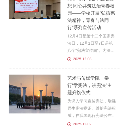
想 同心共筑法治青春校
少年普法网“宪法晨读”活动
园——学校开展“弘扬宪
直播准时开启，医学院组织
法精神，青春与法同
师生在报告厅集中观看。直
行”系列宣传活动
播中的宪法知识解读、普法
展演等环节，让同学们深刻
12月4日是第十二个国家宪
体会到宪法作为国家根本大
法日，12月1日至7日是第
法的威严与温度，也明晰了
八个“宪法宣传周”。为深入
宪法与青年成长、职业发展
贯彻落实习近平法治思想，
2025-12-08
的紧密联系，在沉浸式参与
引导广大青年学生尊崇宪
中完成了一次深...
法、学习宪法、遵守宪法、
艺术与传媒学院：举
维护宪法，学校以“弘扬宪
行“学宪法，讲宪法”主
法精神，青春与法同行”为
题升旗仪式
主题，成功举办了宪法宣传
周系列活动。本次活动创新
为深入学习宣传宪法，增强
采用“融合校外+社团实践
师生宪法意识、维护宪法权
+沉浸式学习”模式，吸引了
威，在我国现行宪法公布施
全校师生热情参与，在校园
行第43周年之际，12月1日
2025-12-02