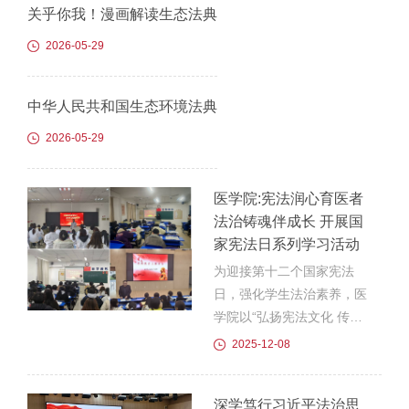
关乎你我！漫画解读生态法典
开展以“民法典护航青春 法
治伴我共成长”为主题的民
2026-05-29
法典宣传月系列活动。通过
专题讲座、知识竞答、普法
中华人民共和国生态环境法典
作品征集等多种形式，让民
法典知识走进课堂、融入学
2026-05-29
生生活。5月29日下午，我
校在“一站式”学生社区“月
医学院:宪法润心育医者
朵e站”举办民法典主题讲座
法治铸魂伴成长 开展国
暨知识竞答活动。讲座中，
家宪法日系列学习活动
高立萍老师以...
为迎接第十二个国家宪法
日，强化学生法治素养，医
学院以“弘扬宪法文化 传承
法治精神”为主题，开展系
2025-12-08
列学习活动，通过多元形式
让宪法精神浸润校园。12
深学笃行习近平法治思
月4日上午，教育部全国青