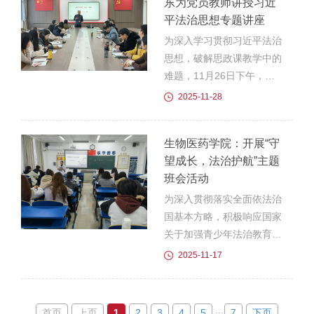
东为党员教师讲授习近
《个人信息保护法》等法律
平法治思想专题讲座
法规，设置了形式多样的互
动问答与情景模拟环
为深入学习贯彻习近平法治
节。“陌生链接能不能
思想，破解思政课教学中的
点”“个人身份证号能随便...
难题，11月26日下午，校
党委委员、副校长曹士东
2025-11-28
以“思政课中的‘法治’研
究”为题，为马克思主义学
生物医药学院：开展“守
院全体党员教师带来了一次
望成长，法治护航”主题
内涵深刻、深入浅出的专题
班会活动
讲座。曹士东围绕习近平法
治思想的理论研究，从法的
为深入贯彻落实全面依法治
含义、特征以及渊源入手，
国基本方略，积极响应国家
紧扣习近平法治思想的核心
关于加强青少年法治教育的
要义与实践要求，重点围
号召，切实提升青年学生的
2025-11-17
绕“十一个坚持”，剖析并阐
法治素养与安全意识，我院
明了习近平法治思想的核心
近期组织各年级、各班级开
要义、重大意义和科学方
展了“守望成长，法治护
...
首页
上页
1
2
3
4
5
7
下页