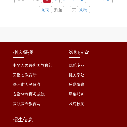
法。在此基础上，精...
航”主题班会活动。此次活
尾页
跳转
到第
页
动旨在将法治的种子深植学
生心田，为学生的健康成长
与全面发展构筑坚实的法治
屏障。活动围绕提升法治认
知、强化安全防范能力、塑
造崇法守信品格的目标展
相关链接
滚动搜索
开。内容重点包括：一是学
习宪法、民法典等与公民密
中华人民共和国教育部
院系专业
切相关的法律，阐...
安徽省教育厅
机关部处
滁州市人民政府
后勤保障
安徽省教育考试院
网络服务
高职高专教育网
城院校历
招生信息