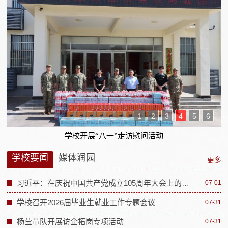
1
2
3
4
5
6
捷报频传！校健美操队在安徽省第十六届运动会高校部健美操比
学校要闻
媒体润园
更多
习近平：在庆祝中国共产党成立105周年大会上的讲话
07-01
学校召开2026届毕业生就业工作专题会议
07-31
杨莹带队开展访企拓岗专项活动
07-31