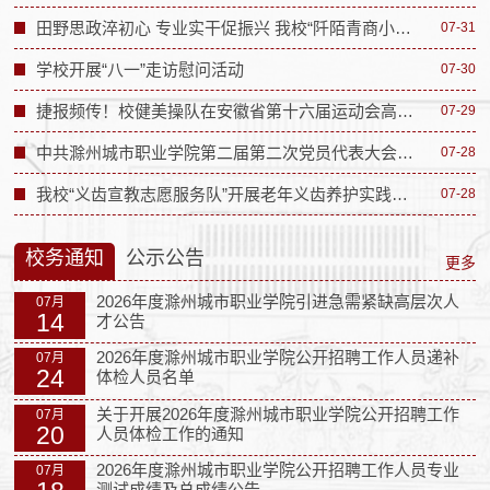
田野思政淬初心 专业实干促振兴 我校“阡陌青商小分队”赴小岗村开展社会实践活动
07-31
学校开展“八一”走访慰问活动
07-30
捷报频传！校健美操队在安徽省第十六届运动会高校部健美操比赛中斩获佳绩
07-29
中共滁州城市职业学院第二届第二次党员代表大会胜利召开
07-28
我校“义齿宣教志愿服务队”开展老年义齿养护实践活动
07-28
校务通知
公示公告
更多
2026年度滁州城市职业学院引进急需紧缺高层次人
07月
14
才公告
2026年度滁州城市职业学院公开招聘工作人员递补
07月
24
体检人员名单
关于开展2026年度滁州城市职业学院公开招聘工作
07月
20
人员体检工作的通知
2026年度滁州城市职业学院公开招聘工作人员专业
07月
测试成绩及总成绩公告