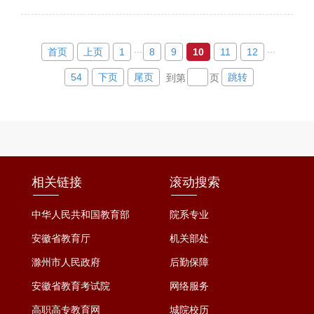
...
...
首页
上页
1
8
9
10
11
12
54
下页
尾页
跳转
到第
页
相关链接
滚动搜索
中华人民共和国教育部
院系专业
安徽省教育厅
机关部处
滁州市人民政府
后勤保障
安徽省教育考试院
网络服务
高职高专教育网
城院校历