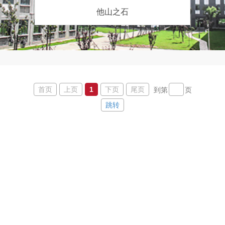
他山之石
首页
上页
1
下页
尾页
到第
页
跳转