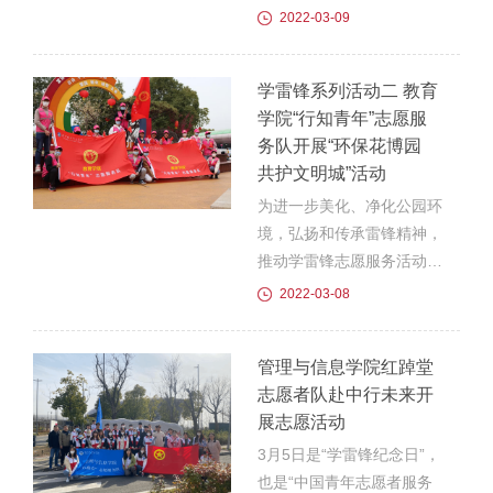
方形，并通过积木、拼图等
发扬团队精神，增强班级凝
2022-03-09
玩教具让幼儿与家长参与其
聚力，管理与信息学院于
中，最后志愿者与幼儿一起
2022年3月8日中午12:30在
学雷锋系列活动二 教育
做手指操，在玩...
南门前广场举行学生拔河比
学院“行知青年”志愿服
赛。管理与信息学院党总支
务队开展“环保花博园
书记陈兴旺出席开赛仪式并
共护文明城”活动
讲话，各班辅导员及我院全
体参赛同学参与。本次比赛
为进一步美化、净化公园环
共十支参赛队伍，比赛队伍
境，弘扬和传承雷锋精神，
按照专业划分，会计专业3
推动学雷锋志愿服务活动常
支队伍、旅游专业1支队
态化，3月6日下午，教育
2022-03-08
伍、高乘专业2支队伍、电
学院“行知青年”志愿服务队
商专业3支队伍、数据专业
于花博园开展“环保花博园
管理与信息学院红踔堂
1支队伍。每支队伍女...
共护文明城”活动，对园内
志愿者队赴中行未来开
的白色垃圾、杂草等进行了
展志愿活动
一次集中清理。下午14
时，志愿者准时在校门口集
3月5日是“学雷锋纪念日”，
合，随后便有序的向目的地
也是“中国青年志愿者服务