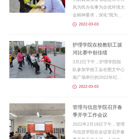
动。到达康复医院后，院长
风为民办实事为企优环境大
对老师和同学们的到来表示
会精神要求，深化“我为群
热烈欢迎和衷心感谢。随
众办实事”实践活动，弘扬
2022-03-03
后，我院志愿者布置场地开
雷锋精神，实施“党建+志愿
展亲子活动，带领孩子们一
服务”行动，充分发挥党组
护理学院在校教职工拔
起做自我介绍、认识小老虎
织的战斗堡垒和党员的先锋
河比赛中创佳绩
墩墩、歌曲律动，将...
模范作用。3月2日上午，
护理学院党总支组织党员志
3月2日下午，护理学院组
愿者走进梅铺社区京华园小
队参加学校工会在图文中心
区开展“雷锋精神我接力 志
南广场举行的2022年纪
愿服务零距离”健康义诊志
念“三八”国际妇女节教职工
2022-03-03
愿服务活动。活动中，义诊
拔河比赛。护理学院选拔最
党员教师志愿者为社区居民
强阵容，精心组织参赛，最
管理与信息学院召开春
带来了免费量血压、测血
终战胜各路强手勇夺亚军。
季开学工作会议
糖、健康咨询、应急救护培
在小组赛中，我院教职工队
训、文明城市创...
奋勇争先，不畏强手，连续
2022年2月18日下午，管理
战胜强手，以2胜1负（负
与信息学院在会议室召开春