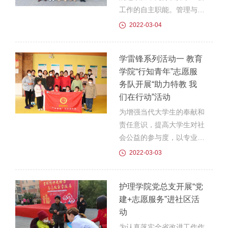
耳朵》。吕老师用通俗易懂
工作的自主职能。管理与信
的语言和耳道模型详细地为
息学院2022年换届大会于
2022-03-04
小朋友们介绍了耳部的相关
2022年3月3日下午4:20在
知识以及耳聋的病因，症状
c2楼1102顺利召开。管理
学雷锋系列活动一 教育
和治疗方法。讲座结束后还
与信息学院党总支书记陈兴
学院“行知青年”志愿服
有不少小朋友向吕...
旺、团总支书记杨静怡以及
务队开展“助力特教 我
全体学生会成员参加此次大
们在行动”活动
会，会议由杨静怡主持。伴
随着庄严的国歌声，本次大
为增强当代大学生的奉献和
会拉开序幕。首先，杨静怡
责任意识，提高大学生对社
介绍了2022年管理与信息
会公益的参与度，以专业知
学院学生会改革目标，激励
识服务社会。3月2日下
2022-03-03
同学们在新的一年里既要踏
午，教育学院“行知青年”志
实肯干，也要兼顾学习、严
愿服务队积极响应号召，在
护理学院党总支开展“党
于律己、合理运用时间...
曹艳和王小凡两名指导教师
建+志愿服务”进社区活
的带领下，来到了滁州市康
动
复中心医院开展“助力特教
我们在行动”送教入院活
为认真落实全省改进工作作