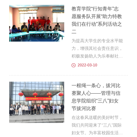
教育学院“行知青年”志
愿服务队开展“助力特教
我们在行动”系列活动之
二
为提高大学生的专业水平能
力，增强其社会责任意识，
积极发扬助人为乐奉献社会
的精神。3月9日下午，教
2022-03-10
育学院“行知青年”志愿服务
队在曹艳和王小凡两位老师
一根绳一条心，拔河比
的指导下，再次来到了滁州
赛聚人心——管理与信
市康复医院开展“助力特教
息学院组织“三八”妇女
我们在行动”送教入院活
节拔河比赛
动。来到医院后，两位指导
老师和志愿者就开始了对接
在这春风送暖的美好时节，
工作。随后志愿者带领中班
我们共同迎来了“三八”国际
幼儿认识三角形，圆形，正
妇女节。为丰富校园生活，