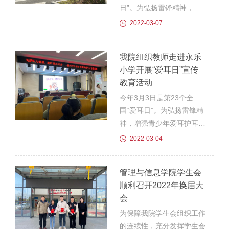
进发——花博园。在活动
日”。为弘扬雷锋精神，管
中，志愿者们不怕脏、不怕
理与信息学院红踔堂志愿者
2022-03-07
累，有的对公园内草地、甬
队在院党总支书记陈兴旺的
道、长廊等处的白色垃圾、
带领下前往滁州市中航未来
我院组织教师走进永乐
烟头等进行了捡拾、清理；
开展了志愿活动，活动以传
小学开展“爱耳日”宣传
有的对园内橱窗、长...
播民航知识为主要任务，在
教育活动
展示中国民航水平日益进步
的同时，进一步帮助学生树
今年3月3日是第23个全
立了文明意识。参加本次活
国“爱耳日”。为弘扬雷锋精
动的有李红春、王晓楠、杨
神，增强青少年爱耳护耳意
静怡以及管信学院的学生会
识，养成健康用耳习惯，3
2022-03-04
成员和班级代表。活动中，
月3日，护理学院邀请临床
志愿者队给随行的班级代表
医学教研室教师吕婷婷老师
管理与信息学院学生会
开展了航空知识普及和防护
到永乐小学开展爱耳日宣传
顺利召开2022年换届大
安全演练模...
教育活动。围绕今年的教育
会
主题，吕婷婷为永乐小学的
小朋友们开展了一场有关听
为保障我院学生会组织工作
力的宣传讲座《保护我们的
的连续性，充分发挥学生会