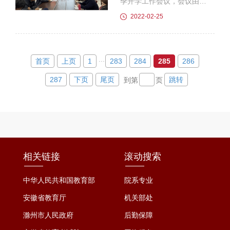
于最终的冠军）的战绩小组
季开学工作会议，会议由党
出线。在半决赛中，护理学
总支书记陈兴旺主持，全院
2022-02-25
院代表队精神抖擞，用力拼
教师参加会议。会上，管理
搏，最终战胜了另一组第一
与信息学院副院长张守文布
名管理与信息学院代表队，
置了开学教学准备工作，要
...
首页
上页
1
283
284
285
286
挺进决赛。当决赛的哨声响
求每一位教师认真准备教学
起时，我院拔河队员...
材料，熟悉课程标准，认真
287
下页
尾页
跳转
到第
页
备课，上好新学期第一课。
随后，陈书记传达学校开学
工作会议精神，一是疫情防
控工作不能松懈，要自始至
终抓好疫情防控工作。二是
我校获得技能型高水平大学
相关链接
滚动搜索
立项建设单位，所有教师应
中华人民共和国教育部
院系专业
抱着“不进是退...
安徽省教育厅
机关部处
滁州市人民政府
后勤保障