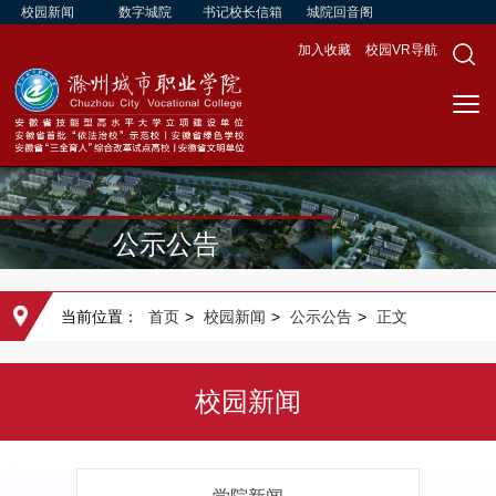
校园新闻
数字城院
书记校长信箱
城院回音阁
加入收藏
校园VR导航
公示公告
当前位置：
首页
>
校园新闻
>
公示公告
>
正文
校园新闻