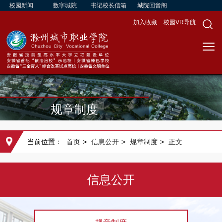
校园新闻
数字城院
书记校长信箱
城院回音阁
加入收藏
校园VR导航
规章制度
当前位置：
首页
>
信息公开
>
规章制度
>
正文
信息公开