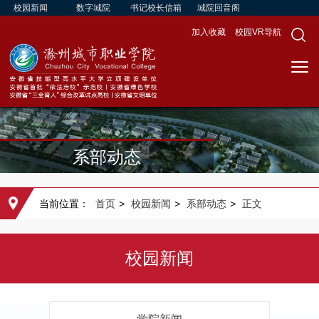
校园新闻
数字城院
书记校长信箱
城院回音阁
加入收藏
校园VR导航
系部动态
当前位置：
首页
>
校园新闻
>
系部动态
>
正文
校园新闻